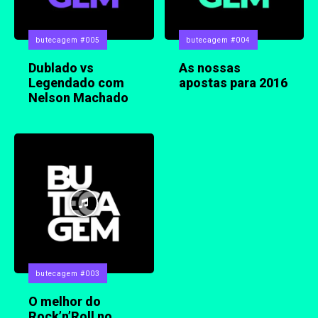
butecagem #005
butecagem #004
Dublado vs
As nossas
Legendado com
apostas para 2016
Nelson Machado
butecagem #003
O melhor do
Rock’n’Roll no