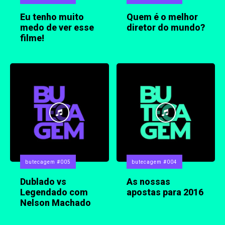
Eu tenho muito
Quem é o melhor
medo de ver esse
diretor do mundo?
filme!
butecagem #005
butecagem #004
Dublado vs
As nossas
Legendado com
apostas para 2016
Nelson Machado