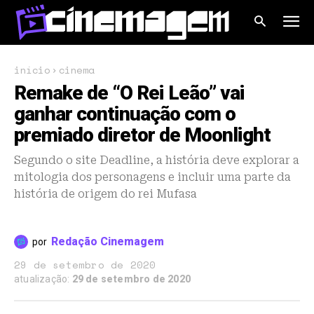
início
cinema
Remake de “O Rei Leão” vai
ganhar continuação com o
premiado diretor de Moonlight
Segundo o site Deadline, a história deve explorar a
mitologia dos personagens e incluir uma parte da
história de origem do rei Mufasa
Redação Cinemagem
por
29 de setembro de 2020
atualização:
29 de setembro de 2020