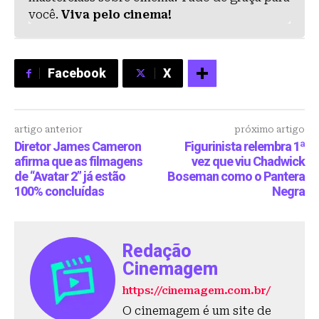
você.
Viva pelo cinema!
Facebook
X
artigo anterior
próximo artigo
Diretor James Cameron
Figurinista relembra 1ª
afirma que as filmagens
vez que viu Chadwick
de “Avatar 2” já estão
Boseman como o Pantera
100% concluídas
Negra
Redação
Cinemagem
https://cinemagem.com.br/
O cinemagem é um site de