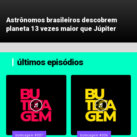
Astrônomos brasileiros descobrem
planeta 13 vezes maior que Júpiter
últimos episódios
butecagem #007
butecagem #006