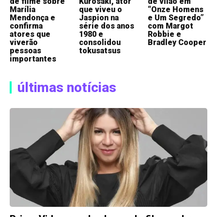
de filme sobre
Kurosaki, ator
de vilão em
Marília
que viveu o
“Onze Homens
Mendonça e
Jaspion na
e Um Segredo”
confirma
série dos anos
com Margot
atores que
1980 e
Robbie e
viverão
consolidou
Bradley Cooper
pessoas
tokusatsus
importantes
últimas notícias