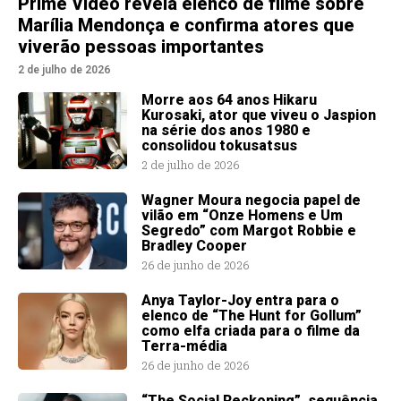
Prime Video revela elenco de filme sobre
Marília Mendonça e confirma atores que
viverão pessoas importantes
2 de julho de 2026
Morre aos 64 anos Hikaru
Kurosaki, ator que viveu o Jaspion
na série dos anos 1980 e
consolidou tokusatsus
2 de julho de 2026
Wagner Moura negocia papel de
vilão em “Onze Homens e Um
Segredo” com Margot Robbie e
Bradley Cooper
26 de junho de 2026
Anya Taylor-Joy entra para o
elenco de “The Hunt for Gollum”
como elfa criada para o filme da
Terra-média
26 de junho de 2026
“The Social Reckoning”, sequência