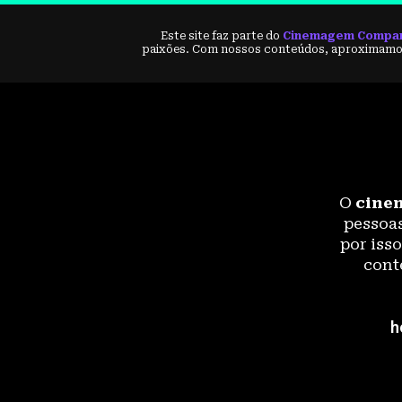
Este site faz parte do
Cinemagem Compa
paixões. Com nossos conteúdos, aproximamos
O
cine
pessoas
por iss
cont
h