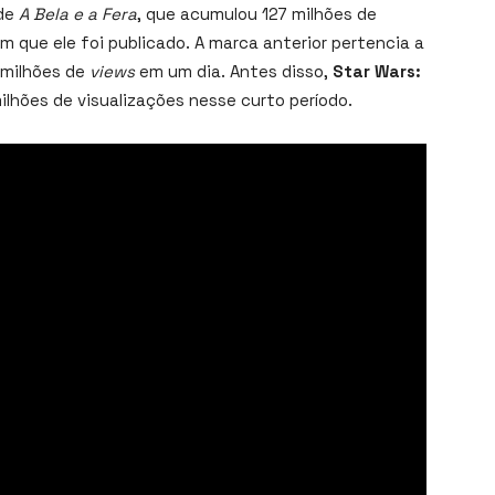
 de
A Bela e a Fera
, que acumulou 127 milhões de
m que ele foi publicado. A marca anterior pertencia a
 milhões de
views
em um dia. Antes disso,
Star Wars:
milhões de visualizações nesse curto período.