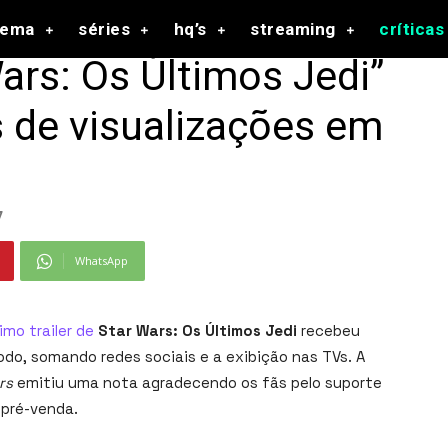
nema
séries
hq’s
streaming
críticas
Wars: Os Últimos Jedi”
 de visualizações em
7
WhatsApp
imo trailer de
Star Wars: Os Últimos Jedi
recebeu
odo, somando redes sociais e a exibição nas TVs. A
rs
emitiu uma nota agradecendo os fãs pelo suporte
 pré-venda.