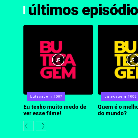
últimos episódi
butecagem #007
butecagem #006
Eu tenho muito medo de
Quem é o melho
ver esse filme!
do mundo?