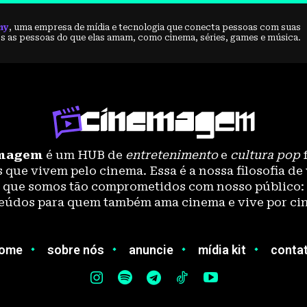
ny
, uma empresa de mídia e tecnologia que conecta pessoas com suas
 as pessoas do que elas amam, como cinema, séries, games e música.
magem
é um HUB de
entretenimento
e
cultura pop
f
 que vivem pelo cinema. Essa é a nossa filosofia de 
o que somos tão comprometidos com nosso público:
eúdos para quem também ama cinema e vive por ci
ome
sobre nós
anuncie
mídia kit
conta