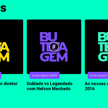
os
butecagem #005
butecagem
r diretor
Dublado vs Legendado
As nossas 
com Nelson Machado
2016