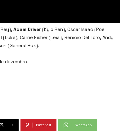
(Rey),
Adam Driver
(Kylo Ren), Oscar Isaac (Poe
l
(Luke), Carrie Fisher (Leia), Benicio Del Toro, Andy
son (General Hux).
de dezembro.
X
Pinterest
WhatsApp