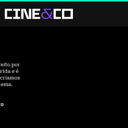
eito por
vida e é
 criamos
nema.
to