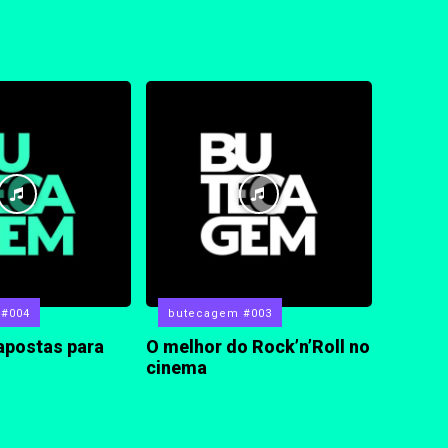
 #004
butecagem #003
apostas para
O melhor do Rock’n’Roll no
cinema