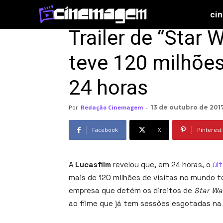
ci
Início
Cinema
Trailer de “Star 
teve 120 milhões
24 horas
Por
Redação Cinemagem
-
13 de outubro de 201
Facebook
X
Pinterest
A
Lucasfilm
revelou que, em 24 horas, o
últ
mais de 120 milhões de visitas no mundo t
empresa que detém os direitos de
Star Wa
ao filme que já tem sessões esgotadas na