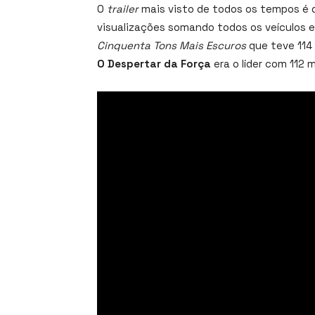
O
trailer
mais visto de todos os tempos é
visualizações somando todos os veículos e
Cinquenta Tons Mais Escuros
que teve 114
O Despertar da Força
era o líder com 112 