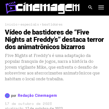
início
especiais
bastidores
Vídeo de bastidores de “Five
Nights at Freddy’s” destaca terror
dos animatrônicos bizarros
Five Nights at Freddy's é uma adaptação da
popular franquia de jogos, narra a história do
jovem vigilante Mike, que enfrenta o desafio de
sobreviver aos aterrorizantes animatrônicos que
habitam o local onde trabalha.
Redação Cinemagem
por
17 de outubro de 2023
atualização:
17 de outubro de 2023