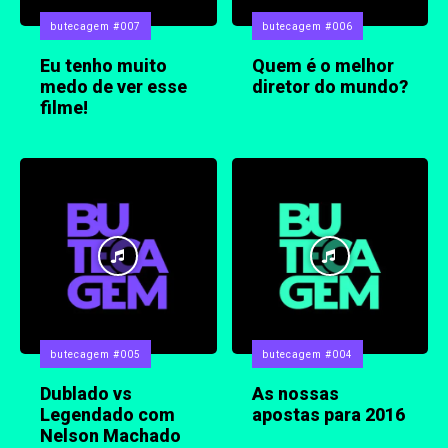
butecagem #007
butecagem #006
Eu tenho muito
Quem é o melhor
medo de ver esse
diretor do mundo?
filme!
butecagem #005
butecagem #004
Dublado vs
As nossas
Legendado com
apostas para 2016
Nelson Machado