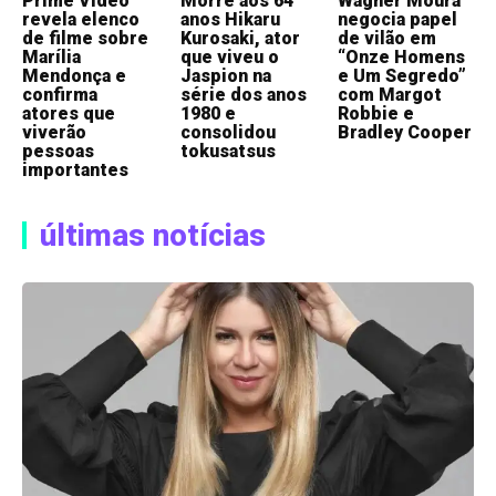
Prime Video
Morre aos 64
Wagner Moura
revela elenco
anos Hikaru
negocia papel
de filme sobre
Kurosaki, ator
de vilão em
Marília
que viveu o
“Onze Homens
Mendonça e
Jaspion na
e Um Segredo”
confirma
série dos anos
com Margot
atores que
1980 e
Robbie e
viverão
consolidou
Bradley Cooper
pessoas
tokusatsus
importantes
últimas notícias