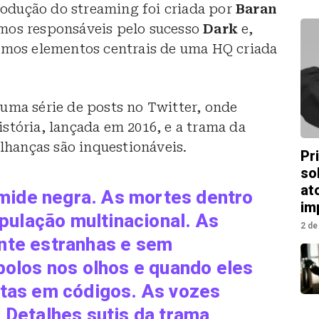
produção do streaming foi criada por
Baran
mos responsáveis pelo sucesso
Dark
e,
esmos elementos centrais de uma HQ criada
uma série de posts no Twitter, onde
stória, lançada em 2016, e a trama da
elhanças são inquestionáveis.
Pr
so
at
âmide negra. As mortes dentro
im
ipulação multinacional. As
2 de
nte estranhas e sem
bolos nos olhos e quando eles
tas em códigos. As vozes
 Detalhes sutis da trama,