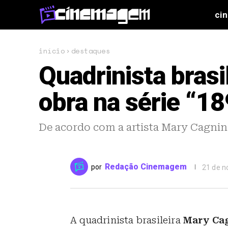
ci
início
destaques
Quadrinista brasi
obra na série “18
De acordo com a artista Mary Cagnin
Redação Cinemagem
por
21 de 
A quadrinista brasileira
Mary Ca