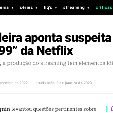
nema
séries
hq’s
streaming
críticas
leira aponta suspeita
99” da Netflix
, a produção do streaming tem elementos id
novembro de 2022
atualização:
3 de janeiro de 2023
gnin
levantou questões pertinentes sobre