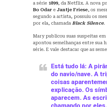
a série
1899
, da Netflix. A nova 
Bo Odar
e
Jantje Friese
, os mes
segundo a artista, possuiu os m
por ela, chamada
Black Silence
.
Mary publicou suas suspeitas em 
apontou semelhanças entre sua hi
série. E vale destacar que as sem
Está tudo lá: A pir
do navio/nave. A tr
coisas aparenteme
explicação. Os sím
aparecem. As escri
chamando por eles.