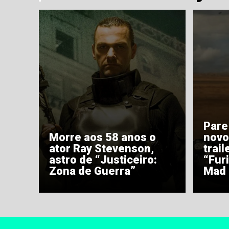
Pare
Morre aos 58 anos o
novo
ator Ray Stevenson,
trail
astro de “Justiceiro:
“Fur
Zona de Guerra”
Mad