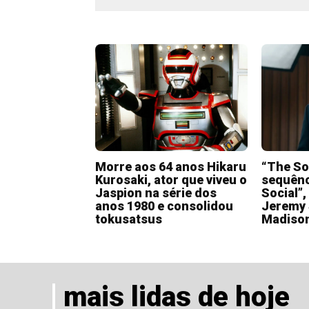
Morre aos 64 anos Hikaru
“The So
Kurosaki, ator que viveu o
sequênc
Jaspion na série dos
Social”,
anos 1980 e consolidou
Jeremy 
tokusatsus
Madiso
mais lidas de hoje