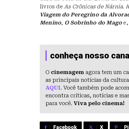
livros de
As Crônicas de Nárnia
. 
Viagem do Peregrino da Alvora
Menino
,
O Sobrinho do Mago
e,
conheça nosso cana
O
cinemagem
agora tem um ca
as principais notícias da cultu
AQUI
. Você também pode aco
encontra críticas, notícias e m
para você.
Viva pelo cinema!
Facebook
X
P