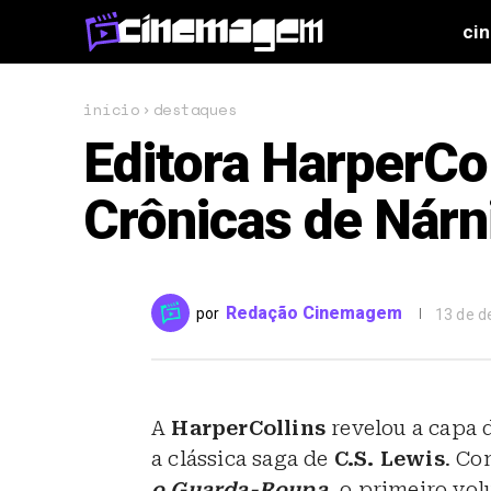
ci
início
destaques
Editora HarperCo
Crônicas de Nárn
Redação Cinemagem
por
13 de 
A
HarperCollins
revelou a capa 
a clássica saga de
C.S. Lewis
. Co
o Guarda-Roupa
, o primeiro vol