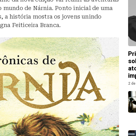
o mundo de Nárnia. Ponto inicial de uma
 a história mostra os jovens unindo
gna Feiticeira Branca.
Pr
so
at
im
2 de