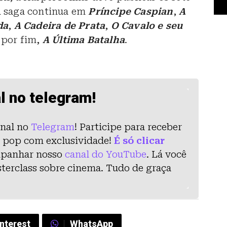
A saga continua em
Príncipe Caspian
,
A
da
,
A Cadeira de Prata
,
O Cavalo e seu
 por fim,
A Última Batalha
.
l no telegram!
nal no
Telegram
! Participe para receber
ra pop com exclusividade!
É só clicar
mpanhar nosso
canal do YouTube
. Lá você
asterclass sobre cinema. Tudo de graça
interest
WhatsApp