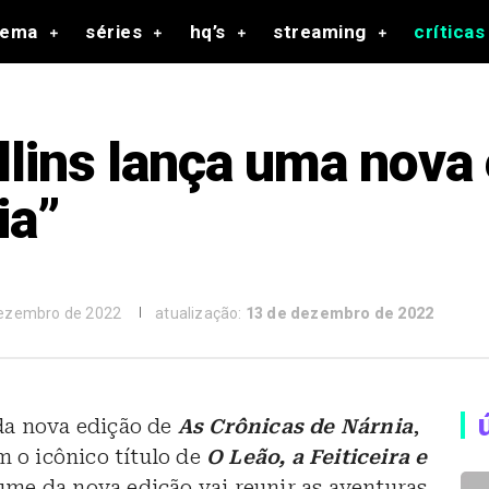
nema
séries
hq’s
streaming
críticas
llins lança uma nova 
ia”
dezembro de 2022
atualização:
13 de dezembro de 2022
da nova edição de
As Crônicas de Nárnia
,
m o icônico título de
O Leão, a Feiticeira e
ume da nova edição vai reunir as aventuras