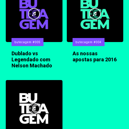
butecagem #005
butecagem #004
Dublado vs
As nossas
Legendado com
apostas para 2016
Nelson Machado