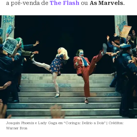
a pré-venda de
The Flash
ou
As Marvels
.
Joaquin Phoenix e Lady Gaga em “Coringa: Delírio a Dois” | Créditos:
Warner Bros