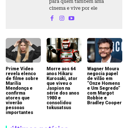
para quem também ama
cinema e vive por ele
Prime Video
Morre aos 64
Wagner Moura
revela elenco
anos Hikaru
negocia papel
de filme sobre
Kurosaki, ator
de vilão em
Marília
que viveu o
“Onze Homens
Mendonça e
Jaspion na
e Um Segredo”
confirma
série dos anos
com Margot
atores que
1980 e
Robbie e
viverão
consolidou
Bradley Cooper
pessoas
tokusatsus
importantes