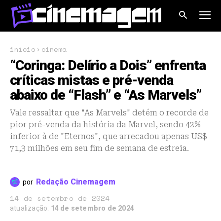
início
cinema
“Coringa: Delírio a Dois” enfrenta
críticas mistas e pré-venda
abaixo de “Flash” e “As Marvels”
Vale ressaltar que "As Marvels" detém o recorde de
pior pré-venda da história da Marvel, sendo 42%
inferior à de "Eternos", que arrecadou apenas US$
71,3 milhões em seu fim de semana de estreia.
Redação Cinemagem
por
14 de setembro de 2024
atualização:
14 de setembro de 2024