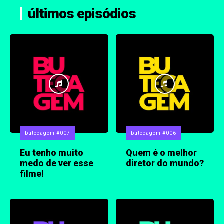
últimos episódios
butecagem #007
butecagem #006
Eu tenho muito
Quem é o melhor
medo de ver esse
diretor do mundo?
filme!