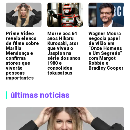
Prime Video
Morre aos 64
Wagner Moura
revela elenco
anos Hikaru
negocia papel
de filme sobre
Kurosaki, ator
de vilão em
Marília
que viveu o
“Onze Homens
Mendonça e
Jaspion na
e Um Segredo”
confirma
série dos anos
com Margot
atores que
1980 e
Robbie e
viverão
consolidou
Bradley Cooper
pessoas
tokusatsus
importantes
últimas notícias