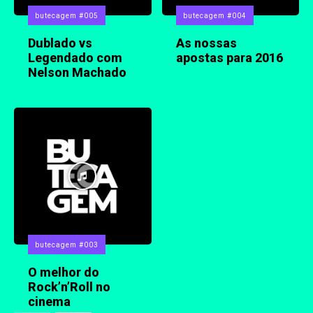
butecagem #005
butecagem #004
Dublado vs
As nossas
Legendado com
apostas para 2016
Nelson Machado
butecagem #003
O melhor do
Rock’n’Roll no
cinema