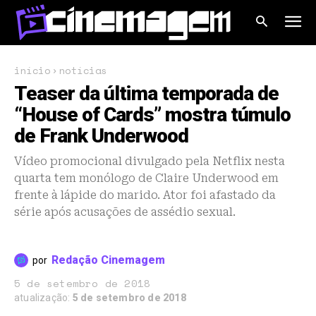
início
notícias
Teaser da última temporada de
“House of Cards” mostra túmulo
de Frank Underwood
Vídeo promocional divulgado pela Netflix nesta
quarta tem monólogo de Claire Underwood em
frente à lápide do marido. Ator foi afastado da
série após acusações de assédio sexual.
Redação Cinemagem
por
5 de setembro de 2018
atualização:
5 de setembro de 2018