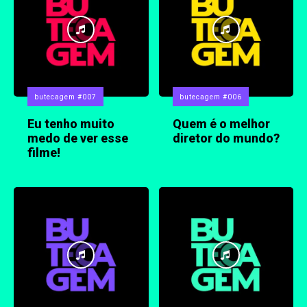
butecagem #007
butecagem #006
Eu tenho muito
Quem é o melhor
medo de ver esse
diretor do mundo?
filme!