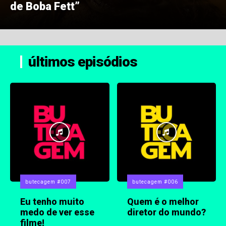
de Boba Fett”
últimos episódios
butecagem #007
butecagem #006
Eu tenho muito
Quem é o melhor
medo de ver esse
diretor do mundo?
filme!