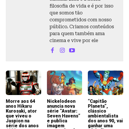
filosofia de vida e é por isso
que somos tão
comprometidos com nosso
público. Criamos conteúdos
para quem também ama
cinema e vive por ele
Morre aos 64
Nickelodeon
“Capitão
anos Hikaru
anuncia nova
Planeta”,
Kurosaki, ator
série “Avatar:
clássico
que viveu o
Seven Havens”
ambientalista
Jaspion na
e publica
dos anos 90, vai
série dos anos
imagem
ganhar uma