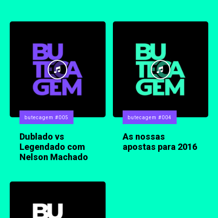
butecagem #005
butecagem #004
Dublado vs
As nossas
Legendado com
apostas para 2016
Nelson Machado