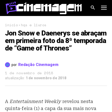
início
hqs e livros
Jon Snow e Daenerys se abraçam
em primeira foto da 8ª temporada
de “Game of Thrones”
Redação Cinemagem
por
1 de novembro de 2018
atualização:
1 de novembro de 2018
A
Entertainment Weekly
revelou nesta
quinta-feira (1) a capa da sua mais nova