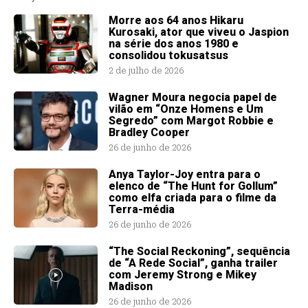
Morre aos 64 anos Hikaru
Kurosaki, ator que viveu o Jaspion
na série dos anos 1980 e
consolidou tokusatsus
2 de julho de 2026
Wagner Moura negocia papel de
vilão em “Onze Homens e Um
Segredo” com Margot Robbie e
Bradley Cooper
26 de junho de 2026
Anya Taylor-Joy entra para o
elenco de “The Hunt for Gollum”
como elfa criada para o filme da
Terra-média
26 de junho de 2026
“The Social Reckoning”, sequência
de “A Rede Social”, ganha trailer
com Jeremy Strong e Mikey
Madison
26 de junho de 2026