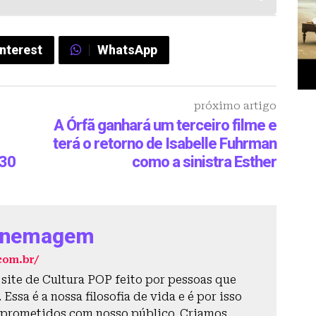
interest
WhatsApp
próximo artigo
A Órfã ganhará um terceiro filme e
terá o retorno de Isabelle Fuhrman
030
como a sinistra Esther
inemagem
com.br/
ite de Cultura POP feito por pessoas que
Essa é a nossa filosofia de vida e é por isso
prometidos com nosso público. Criamos