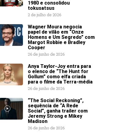
1980 e consolidou
tokusatsus
2 de julho de 2026
Wagner Moura negocia
papel de vilão em “Onze
Homens e Um Segredo” com
Margot Robbie e Bradley
Cooper
26 de junho de 2026
Anya Taylor-Joy entra para
o elenco de “The Hunt for
Gollum” como elfa criada
para o filme da Terra-média
26 de junho de 2026
“The Social Reckoning”,
sequência de “A Rede
Social”, ganha trailer com
Jeremy Strong e Mikey
Madison
26 de junho de 2026