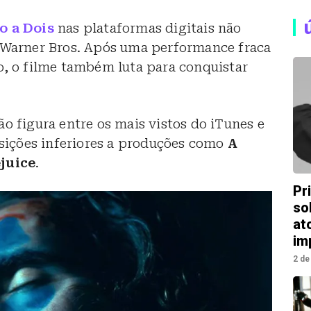
o a Dois
nas plataformas digitais não
a Warner Bros. Após uma performance fraca
o, o filme também luta para conquistar
ão figura entre os mais vistos do iTunes e
ições inferiores a produções como
A
ejuice
.
Pr
so
at
im
2 de