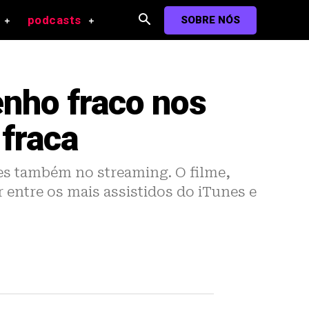
podcasts
SOBRE NÓS
enho fraco nos
 fraca
des também no streaming. O filme,
entre os mais assistidos do iTunes e