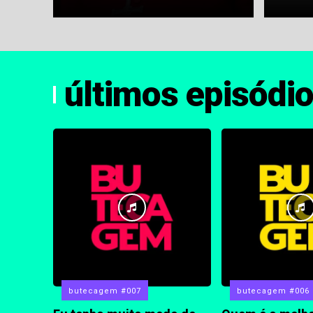
últimos episódi
butecagem #007
butecagem #006