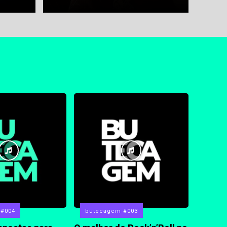
 #004
butecagem #003