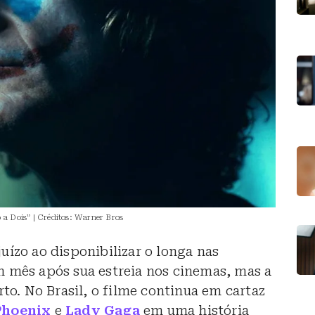
 a Dois” | Créditos: Warner Bros
uízo ao disponibilizar o longa nas
 mês após sua estreia nos cinemas, mas a
rto. No Brasil, o filme continua em cartaz
Phoenix
e
Lady Gaga
em uma história