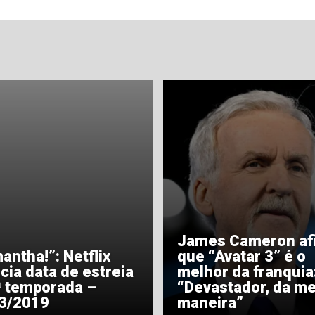
James Cameron af
antha!”: Netflix
que “Avatar 3” é o
cia data de estreia
melhor da franquia
ª temporada –
“Devastador, da me
3/2019
maneira”