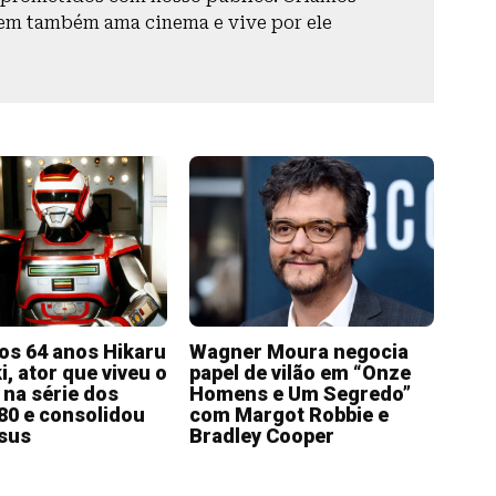
em também ama cinema e vive por ele
os 64 anos Hikaru
Wagner Moura negocia
, ator que viveu o
papel de vilão em “Onze
 na série dos
Homens e Um Segredo”
80 e consolidou
com Margot Robbie e
sus
Bradley Cooper