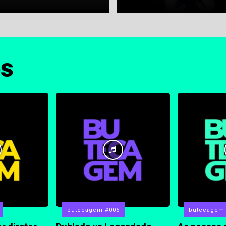
os
butecagem #005
butecagem