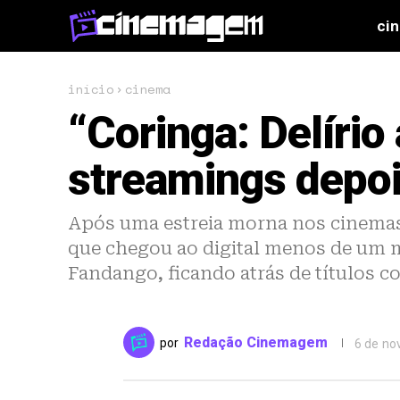
ci
início
cinema
“Coringa: Delíri
streamings depois
Após uma estreia morna nos cinemas,
que chegou ao digital menos de um m
Fandango, ficando atrás de títulos co
Redação Cinemagem
por
6 de no