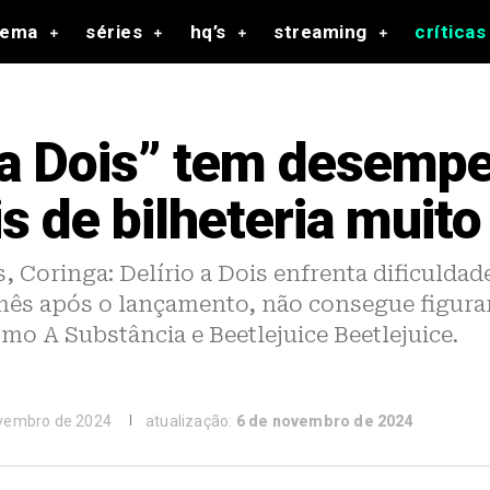
nema
séries
hq’s
streaming
críticas
o a Dois” tem desemp
 de bilheteria muito
 Coringa: Delírio a Dois enfrenta dificulda
ês após o lançamento, não consegue figurar 
mo A Substância e Beetlejuice Beetlejuice.
vembro de 2024
atualização:
6 de novembro de 2024