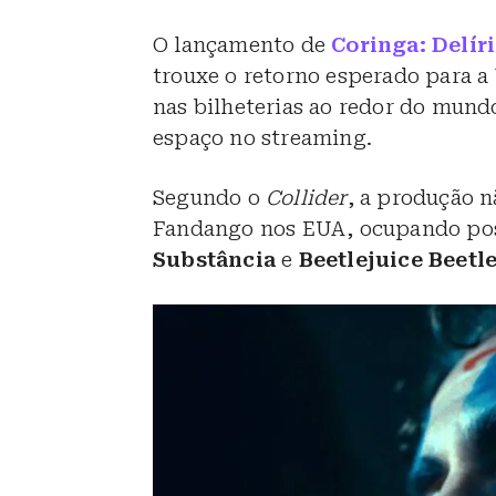
O lançamento de
Coringa: Delíri
trouxe o retorno esperado para 
nas bilheterias ao redor do mund
espaço no streaming.
Segundo o
Collider
, a produção n
Fandango nos EUA, ocupando pos
Substância
e
Beetlejuice Beetl