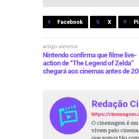
Facebook
X
P
artigo anterior
Nintendo confirma que filme live-
action de “The Legend of Zelda”
chegará aos cinemas antes de 2
Redação C
https://cinemagem.
O cinemagem é um s
vivem pelo cinema. 
que somos tão com