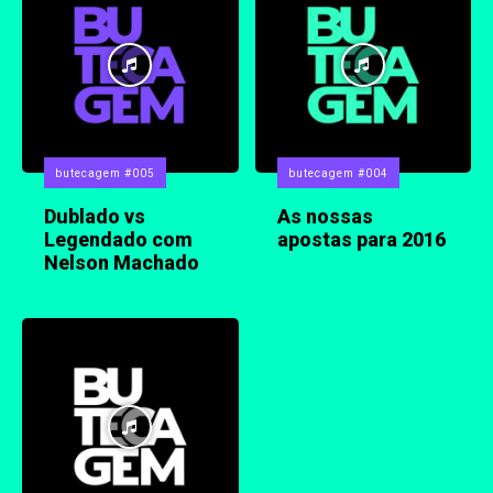
butecagem #005
butecagem #004
Dublado vs
As nossas
Legendado com
apostas para 2016
Nelson Machado