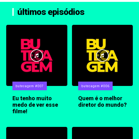
últimos episódios
butecagem #007
butecagem #006
Eu tenho muito
Quem é o melhor
medo de ver esse
diretor do mundo?
filme!