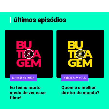
últimos episódios
butecagem #007
butecagem #006
Eu tenho muito
Quem é o melhor
medo de ver esse
diretor do mundo?
filme!