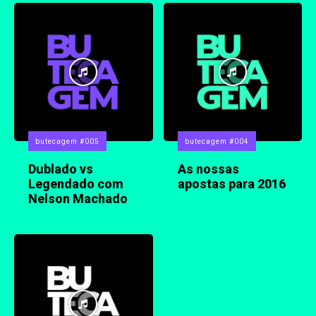
butecagem #005
butecagem #004
Dublado vs
As nossas
Legendado com
apostas para 2016
Nelson Machado