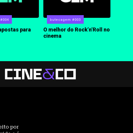
 #004
butecagem #003
apostas para
O melhor do Rock’n’Roll no
cinema
eito por