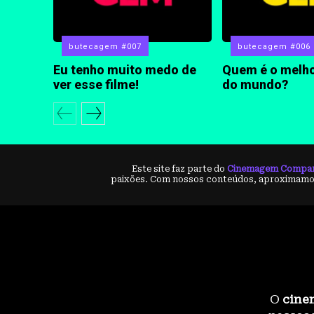
butecagem #007
butecagem #006
Eu tenho muito medo de
Quem é o melho
ver esse filme!
do mundo?
Este site faz parte do
Cinemagem Compa
paixões. Com nossos conteúdos, aproximamos
O
cine