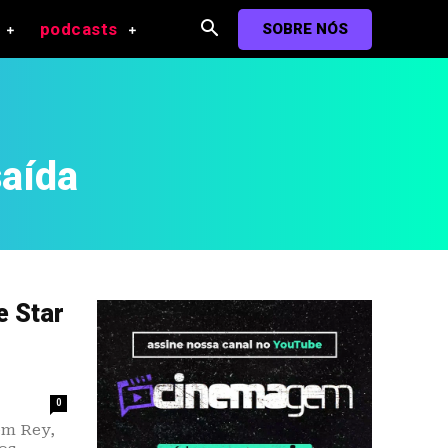
podcasts
SOBRE NÓS
saída
e Star
0
em Rey,