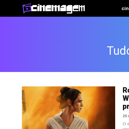
ci
Tud
R
W
p
25 
O 