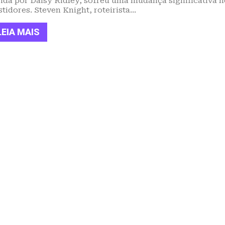
vida por Daisy Ridley, sofreu uma mudança significativa 
tidores. Steven Knight, roteirista...
LEIA MAIS