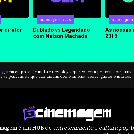
butecagem #005
butecagem
r diretor
Dublado vs Legendado
As nossas 
com Nelson Machado
2016
ny
, uma empresa de mídia e tecnologia que conecta pessoas com suas
 as pessoas do que elas amam, como cinema, séries, games e música.
magem
é um HUB de
entretenimento
e
cultura pop
f