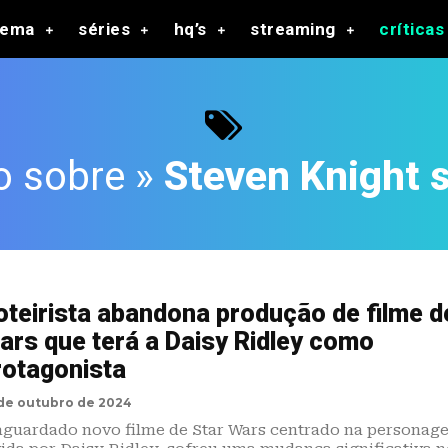
nema
séries
hq’s
streaming
críticas
o sobre »
Steven Knight 
oteirista abandona produção de filme d
ars que terá a Daisy Ridley como
rotagonista
de outubro de 2024
aguardado novo filme de Star Wars centrado na personag