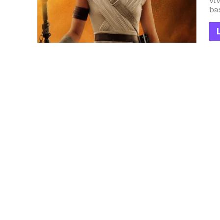
vi
bas