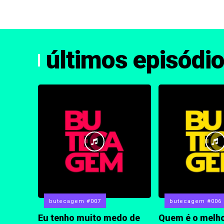
últimos episódi
butecagem #007
butecagem #006
Eu tenho muito medo de
Quem é o melho