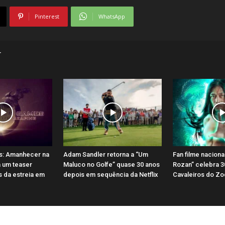
Pinterest
WhatsApp
r
s: Amanhecer na
Adam Sandler retorna a “Um
Fan filme naciona
a um teaser
Maluco no Golfe” quase 30 anos
Rozan” celebra 3
 da estreia em
depois em sequência da Netflix
Cavaleiros do Zo