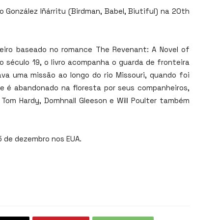
 González Iñárritu (Birdman, Babel, Biutiful) na 20th
oteiro baseado no romance The Revenant: A Novel of
 século 19, o livro acompanha o guarda de fronteira
rava uma missão ao longo do rio Missouri, quando foi
le é abandonado na floresta por seus companheiros,
 Tom Hardy, Domhnall Gleeson e Will Poulter também
5 de dezembro nos EUA.