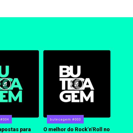
 #004
butecagem #003
apostas para
O melhor do Rock’n’Roll no