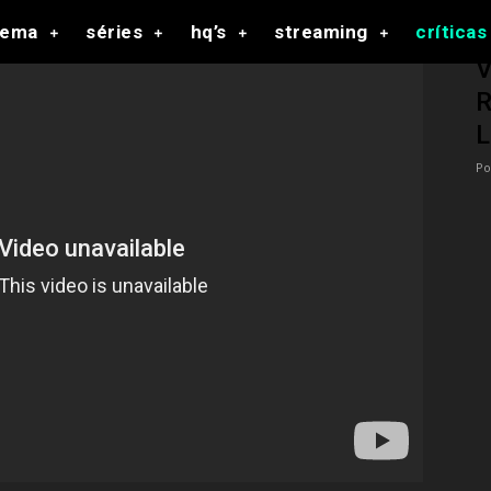
nema
séries
hq’s
streaming
críticas
V
R
L
Po