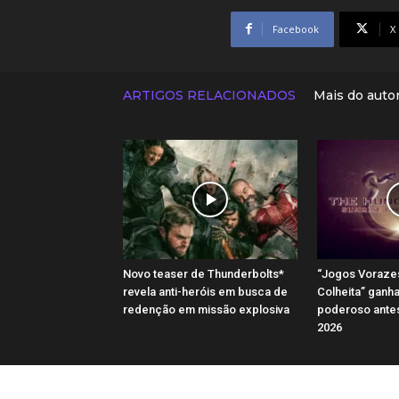
Facebook
X
ARTIGOS RELACIONADOS
Mais do auto
Novo teaser de Thunderbolts*
“Jogos Voraze
revela anti-heróis em busca de
Colheita” ganh
redenção em missão explosiva
poderoso antes
2026