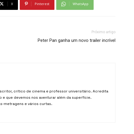
X
Pinterest
WhatsApp
Próximo artigo
Peter Pan ganha um novo trailer incrível
critor, crítico de cinema e professor universitário. Acredita
o e que devemos nos aventurar além da superfície.
as-metragens e vários curtas.