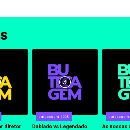
os
butecagem #005
butecagem
r diretor
Dublado vs Legendado
As nossas 