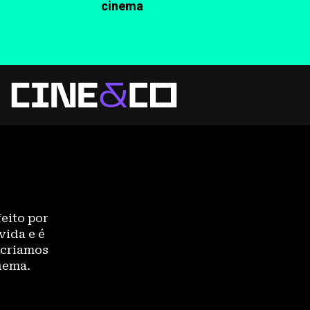
cinema
eito por
vida e é
 criamos
nema.