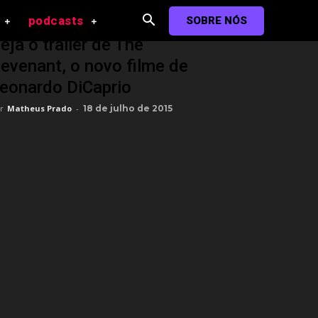
podcasts
SOBRE NÓS
eja o trailer de The
evenant, o novo filme de
eonardo DiCaprio
r
Matheus Prado
-
18 de julho de 2015