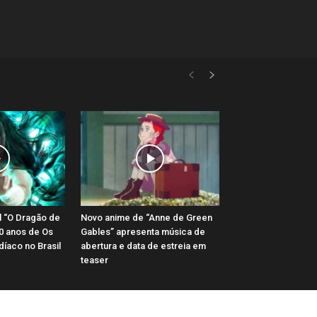
l “O Dragão de
Novo anime de “Anne de Green
0 anos de Os
Gables” apresenta música de
díaco no Brasil
abertura e data de estreia em
teaser