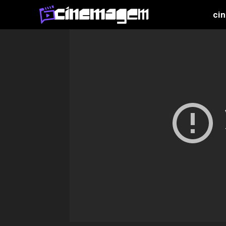
Início
Teasers
ci