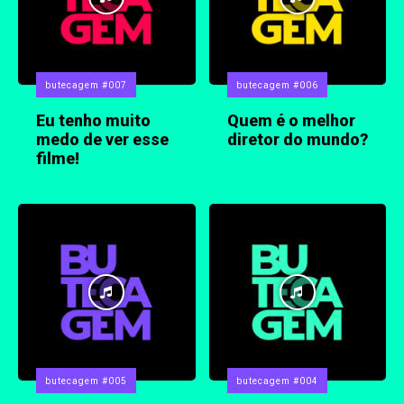
butecagem #007
butecagem #006
Eu tenho muito
Quem é o melhor
medo de ver esse
diretor do mundo?
filme!
butecagem #005
butecagem #004