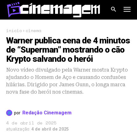
início
cinema
Warner publica cena de 4 minutos
de “Superman” mostrando o cão
Krypto salvando o herói
Novo vídeo divulgado pela Warner mostra Krypto
ajudando o Homem de Aço e causando confusões
hilárias. Dirigido por James Gunn, o longa marca
nova fase do herói nos cinemas.
Redação Cinemagem
por
4 de abril de 2025
atualização:
4 de abril de 2025