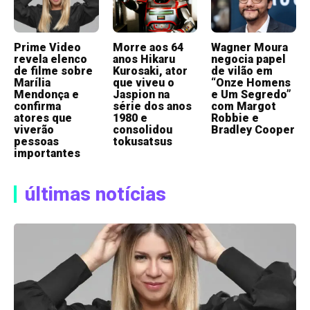
Prime Video
Morre aos 64
Wagner Moura
revela elenco
anos Hikaru
negocia papel
de filme sobre
Kurosaki, ator
de vilão em
Marília
que viveu o
“Onze Homens
Mendonça e
Jaspion na
e Um Segredo”
confirma
série dos anos
com Margot
atores que
1980 e
Robbie e
viverão
consolidou
Bradley Cooper
pessoas
tokusatsus
importantes
últimas notícias