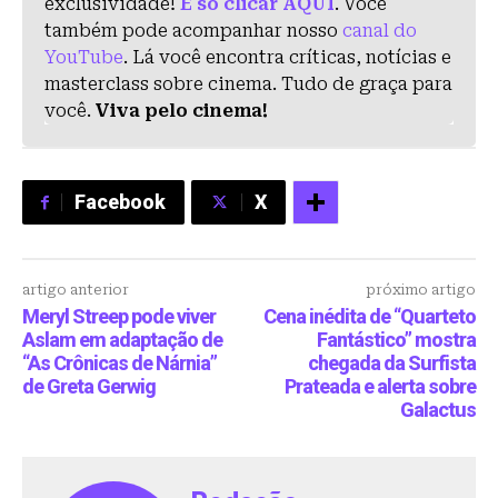
exclusividade!
É só clicar AQUI
. Você
também pode acompanhar nosso
canal do
YouTube
. Lá você encontra críticas, notícias e
masterclass sobre cinema. Tudo de graça para
você.
Viva pelo cinema!
Facebook
X
artigo anterior
próximo artigo
Meryl Streep pode viver
Cena inédita de “Quarteto
Aslam em adaptação de
Fantástico” mostra
“As Crônicas de Nárnia”
chegada da Surfista
de Greta Gerwig
Prateada e alerta sobre
Galactus