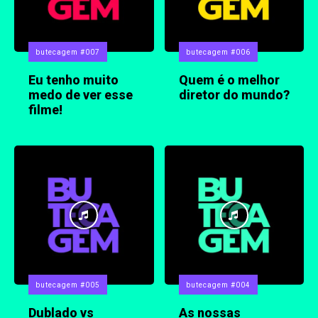
butecagem #007
butecagem #006
Eu tenho muito
Quem é o melhor
medo de ver esse
diretor do mundo?
filme!
butecagem #005
butecagem #004
Dublado vs
As nossas