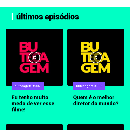
últimos episódios
butecagem #007
butecagem #006
Eu tenho muito
Quem é o melhor
medo de ver esse
diretor do mundo?
filme!