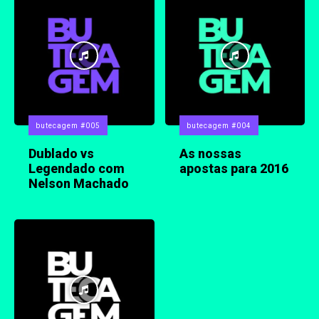
butecagem #005
butecagem #004
Dublado vs
As nossas
Legendado com
apostas para 2016
Nelson Machado